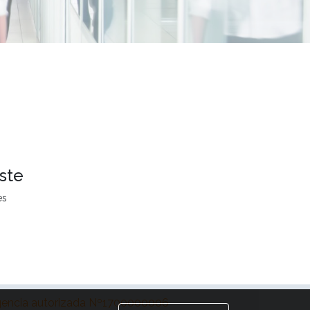
ste
es
encia autorizada Nº1700000006