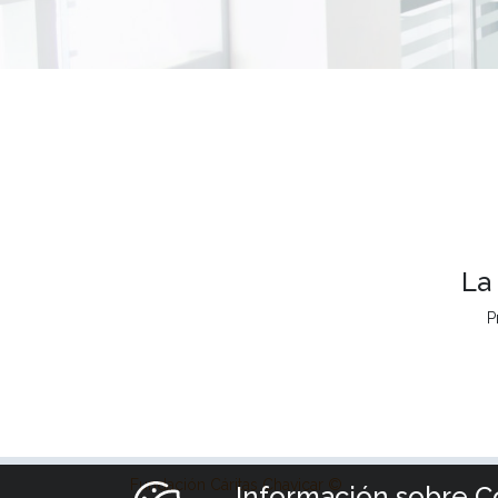
La
P
Fundación Cáritas Chavicar ©
Información sobre C