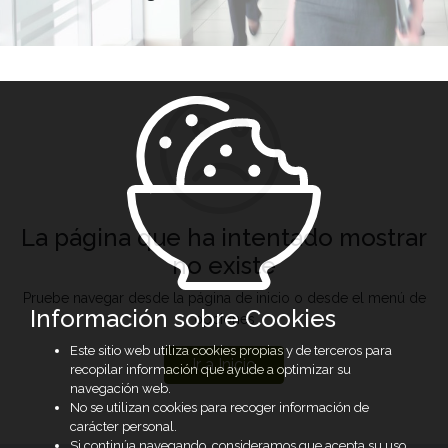
La página que ha intentado mostrar
no existe
Pruebe navegar desde la página de inicio o desde el menú de
Información sobre Cookies
opciones
Este sitio web utiliza cookies propias y de terceros para
Ir a Inicio
recopilar información que ayude a optimizar su
navegación web.
No se utilizan cookies para recoger información de
carácter personal.
Si continúa navegando, consideramos que acepta su uso.