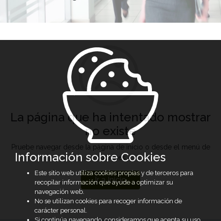
La página que ha intentado mostrar
no existe
Pruebe navegar desde la página de inicio o desde el menú de
Información sobre Cookies
opciones
Este sitio web utiliza cookies propias y de terceros para
Ir a Inicio
recopilar información que ayude a optimizar su
navegación web.
No se utilizan cookies para recoger información de
carácter personal.
Si continúa navegando, consideramos que acepta su uso.