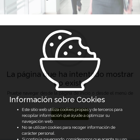
La página que ha intentado mostrar
no existe
Pruebe navegar desde la página de inicio o desde el menú de
Información sobre Cookies
opciones
Este sitio web utiliza cookies propias y de terceros para
Ir a Inicio
recopilar información que ayude a optimizar su
navegación web.
No se utilizan cookies para recoger información de
carácter personal.
Si continúa navegando, consideramos que acepta su uso.